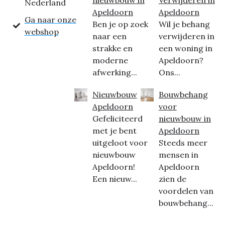
Nederland
Apeldoorn
Apeldoorn
Ga naar onze
Ben je op zoek
Wil je behang
webshop
naar een
verwijderen in
strakke en
een woning in
moderne
Apeldoorn?
afwerking...
Ons...
Nieuwbouw
Bouwbehang
Apeldoorn
voor
Gefeliciteerd
nieuwbouw in
met je bent
Apeldoorn
uitgeloot voor
Steeds meer
nieuwbouw
mensen in
Apeldoorn!
Apeldoorn
Een nieuw...
zien de
voordelen van
bouwbehang...