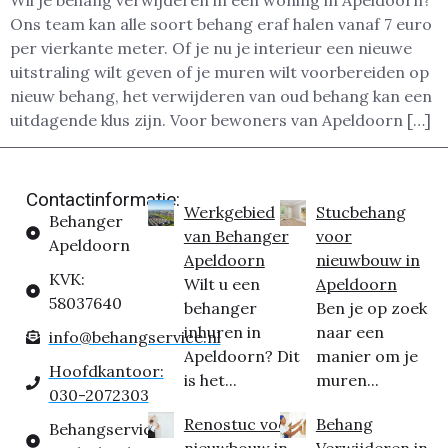
Wil je behang verwijderen in een woning in Apeldoorn?
Ons team kan alle soort behang eraf halen vanaf 7 euro
per vierkante meter. Of je nu je interieur een nieuwe
uitstraling wilt geven of je muren wilt voorbereiden op
nieuw behang, het verwijderen van oud behang kan een
uitdagende klus zijn. Voor bewoners van Apeldoorn […]
Contactinformatie:
Werkgebied
Stucbehang
Behanger
van Behanger
voor
Apeldoorn
Apeldoorn
nieuwbouw in
KVK:
Wilt u een
Apeldoorn
58037640
behanger
Ben je op zoek
inhuren in
naar een
info@behangservice.nl
Apeldoorn? Dit
manier om je
Hoofdkantoor:
is het...
muren...
030-2072303
Renostuc voor
Behang
Behangservice
nieuwbouw in
Verwijderen in