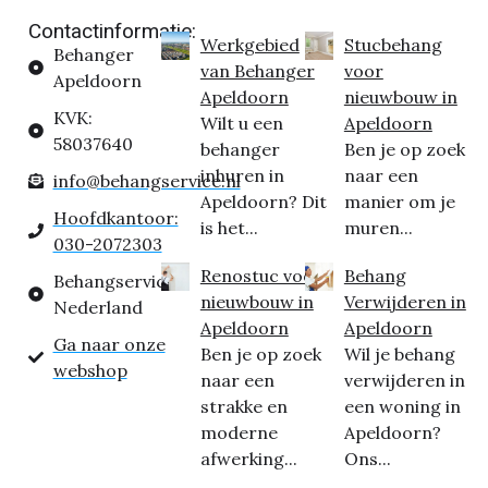
Contactinformatie:
Werkgebied
Stucbehang
Behanger
van Behanger
voor
Apeldoorn
Apeldoorn
nieuwbouw in
KVK:
Wilt u een
Apeldoorn
58037640
behanger
Ben je op zoek
inhuren in
naar een
info@behangservice.nl
Apeldoorn? Dit
manier om je
Hoofdkantoor:
is het...
muren...
030-2072303
Renostuc voor
Behang
Behangservice
nieuwbouw in
Verwijderen in
Nederland
Apeldoorn
Apeldoorn
Ga naar onze
Ben je op zoek
Wil je behang
webshop
naar een
verwijderen in
strakke en
een woning in
moderne
Apeldoorn?
afwerking...
Ons...