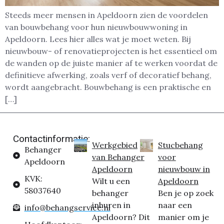
Steeds meer mensen in Apeldoorn zien de voordelen
van bouwbehang voor hun nieuwbouwwoning in
Apeldoorn. Lees hier alles wat je moet weten. Bij
nieuwbouw- of renovatieprojecten is het essentieel om
de wanden op de juiste manier af te werken voordat de
definitieve afwerking, zoals verf of decoratief behang,
wordt aangebracht. Bouwbehang is een praktische en
[…]
Contactinformatie:
Werkgebied
Stucbehang
Behanger
van Behanger
voor
Apeldoorn
Apeldoorn
nieuwbouw in
KVK:
Wilt u een
Apeldoorn
58037640
behanger
Ben je op zoek
inhuren in
naar een
info@behangservice.nl
Apeldoorn? Dit
manier om je