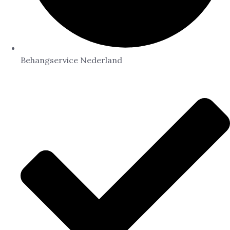
Behangservice Nederland