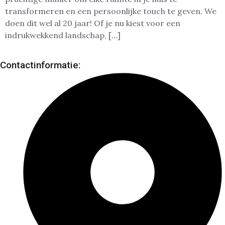
transformeren en een persoonlijke touch te geven. We
doen dit wel al 20 jaar! Of je nu kiest voor een
indrukwekkend landschap, […]
Contactinformatie: