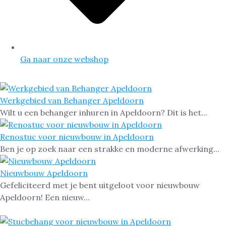
Ga naar onze webshop
Werkgebied van Behanger Apeldoorn
Wilt u een behanger inhuren in Apeldoorn? Dit is het...
Renostuc voor nieuwbouw in Apeldoorn
Ben je op zoek naar een strakke en moderne afwerking...
Nieuwbouw Apeldoorn
Gefeliciteerd met je bent uitgeloot voor nieuwbouw
Apeldoorn! Een nieuw...