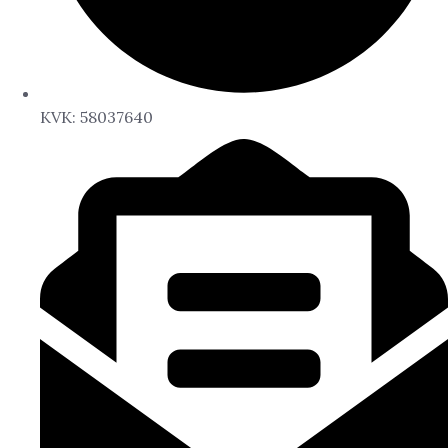
KVK: 58037640