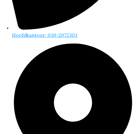
Hoofdkantoor: 030-2072303