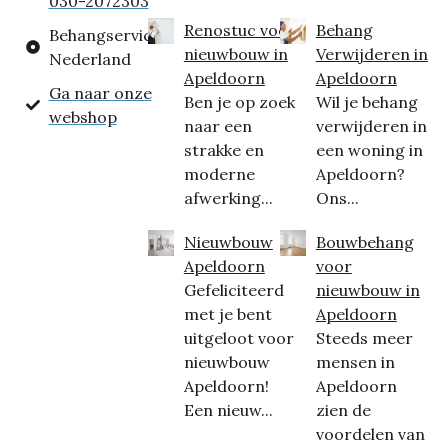
030-2072303
Renostuc voor
Behang
Behangservice
nieuwbouw in
Verwijderen in
Nederland
Apeldoorn
Apeldoorn
Ga naar onze
Ben je op zoek
Wil je behang
webshop
naar een
verwijderen in
strakke en
een woning in
moderne
Apeldoorn?
afwerking...
Ons...
Nieuwbouw
Bouwbehang
Apeldoorn
voor
Gefeliciteerd
nieuwbouw in
met je bent
Apeldoorn
uitgeloot voor
Steeds meer
nieuwbouw
mensen in
Apeldoorn!
Apeldoorn
Een nieuw...
zien de
voordelen van