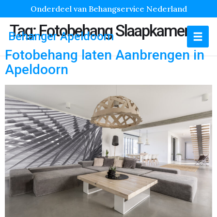
Onderdeel van Behangservice Nederland
Tag:
Fotobehang Slaapkamer
Behanger Apeldoorn
Fotobehang laten Aanbrengen in
Apeldoorn