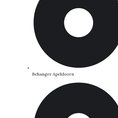
Behanger Apeldoorn