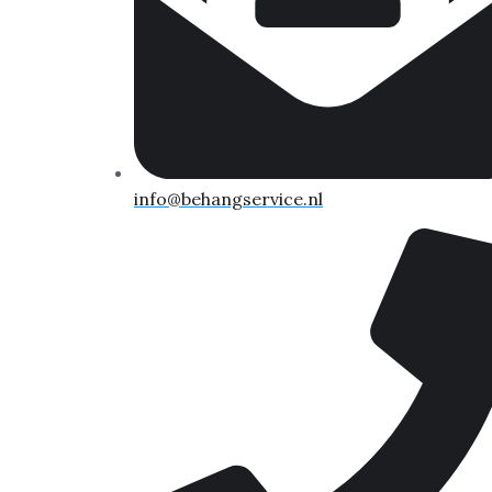
info@behangservice.nl