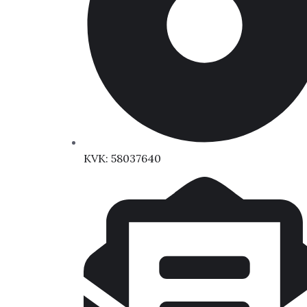
KVK: 58037640