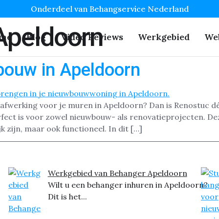
Onderdeel van Behangservice Nederland
Apeldoorn
me
Blog
Video Reviews
Werkgebied
We
bouw in Apeldoorn
afwerking voor je muren in Apeldoorn? Dan is Renostuc dé
rfect is voor zowel nieuwbouw- als renovatieprojecten. D
k zijn, maar ook functioneel. In dit […]
Werkgebied van Behanger Apeldoorn
Wilt u een behanger inhuren in Apeldoorn?
Dit is het...