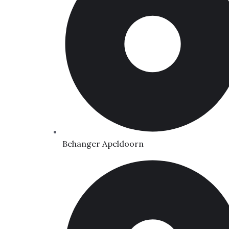
Behanger Apeldoorn