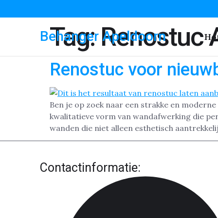
Tag:
Renostuc 
Behanger Apeldoorn
Ho
Renostuc voor nieuw
Ben je op zoek naar een strakke en moderne 
kwalitatieve vorm van wandafwerking die pe
wanden die niet alleen esthetisch aantrekkelij
Contactinformatie: