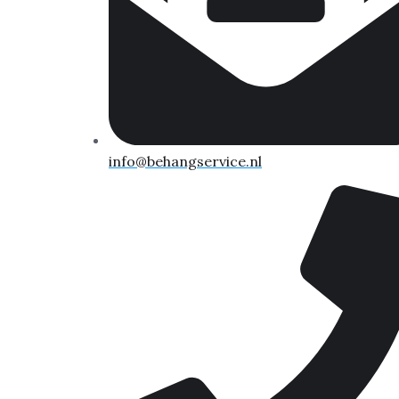
info@behangservice.nl