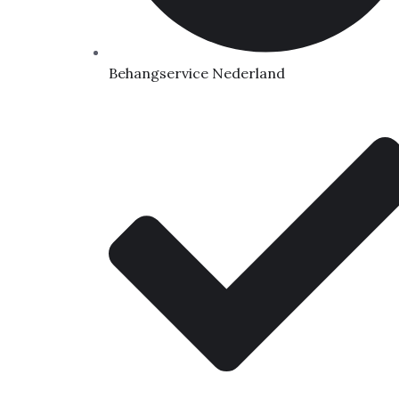
Behangservice Nederland