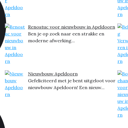
Renostuc voor nieuwbouw in Apeldoorn
Ben je op zoek naar een strakke en
moderne afwerking...
Nieuwbouw Apeldoorn
Gefeliciteerd met je bent uitgeloot voor
nieuwbouw Apeldoorn! Een nieuw...