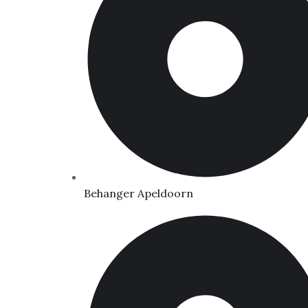
Behanger Apeldoorn