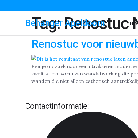
Tag:
Renostuc
Behanger Apeldoorn
Ho
Renostuc voor nieuw
Ben je op zoek naar een strakke en moderne 
kwalitatieve vorm van wandafwerking die pe
wanden die niet alleen esthetisch aantrekkelij
Contactinformatie: