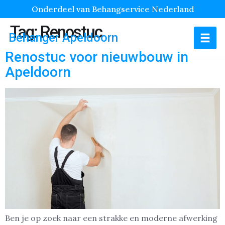
Onderdeel van Behangservice Nederland
Tag:
Renostuc
Behanger Apeldoorn
Renostuc voor nieuwbouw in
Apeldoorn
Ben je op zoek naar een strakke en moderne afwerking