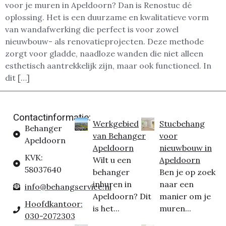
voor je muren in Apeldoorn? Dan is Renostuc dé
oplossing. Het is een duurzame en kwalitatieve vorm
van wandafwerking die perfect is voor zowel
nieuwbouw- als renovatieprojecten. Deze methode
zorgt voor gladde, naadloze wanden die niet alleen
esthetisch aantrekkelijk zijn, maar ook functioneel. In
dit […]
Contactinformatie:
Werkgebied
Stucbehang
Behanger
van Behanger
voor
Apeldoorn
Apeldoorn
nieuwbouw in
KVK:
Wilt u een
Apeldoorn
58037640
behanger
Ben je op zoek
inhuren in
naar een
info@behangservice.nl
Apeldoorn? Dit
manier om je
Hoofdkantoor:
is het...
muren...
030-2072303