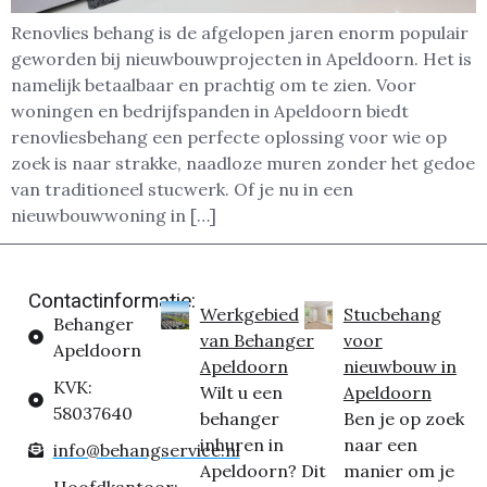
Renovlies behang is de afgelopen jaren enorm populair
geworden bij nieuwbouwprojecten in Apeldoorn. Het is
namelijk betaalbaar en prachtig om te zien. Voor
woningen en bedrijfspanden in Apeldoorn biedt
renovliesbehang een perfecte oplossing voor wie op
zoek is naar strakke, naadloze muren zonder het gedoe
van traditioneel stucwerk. Of je nu in een
nieuwbouwwoning in […]
Contactinformatie:
Werkgebied
Stucbehang
Behanger
van Behanger
voor
Apeldoorn
Apeldoorn
nieuwbouw in
KVK:
Wilt u een
Apeldoorn
58037640
behanger
Ben je op zoek
inhuren in
naar een
info@behangservice.nl
Apeldoorn? Dit
manier om je