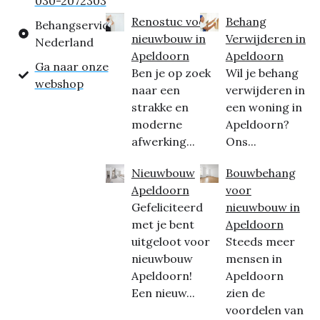
030-2072303
Renostuc voor
Behang
Behangservice
nieuwbouw in
Verwijderen in
Nederland
Apeldoorn
Apeldoorn
Ga naar onze
Ben je op zoek
Wil je behang
webshop
naar een
verwijderen in
strakke en
een woning in
moderne
Apeldoorn?
afwerking...
Ons...
Nieuwbouw
Bouwbehang
Apeldoorn
voor
Gefeliciteerd
nieuwbouw in
met je bent
Apeldoorn
uitgeloot voor
Steeds meer
nieuwbouw
mensen in
Apeldoorn!
Apeldoorn
Een nieuw...
zien de
voordelen van