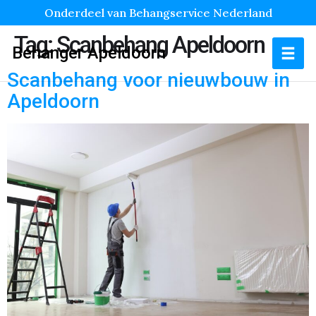
Onderdeel van Behangservice Nederland
Tag:
Scanbehang Apeldoorn
Behanger Apeldoorn
Scanbehang voor nieuwbouw in
Apeldoorn