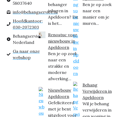
58037640
behanger
Ben je op zoek
inhuren in
naar een
info@behangservice.nl
Apeldoorn? Dit
manier om je
Hoofdkantoor:
is het...
muren...
030-2072303
Renostuc voor
Behangservice
nieuwbouw in
Nederland
Apeldoorn
Ga naar onze
Ben je op zoek
webshop
naar een
strakke en
moderne
afwerking...
Behang
Nieuwbouw
Verwijderen in
Apeldoorn
Apeldoorn
Gefeliciteerd
Wil je behang
met je bent
verwijderen in
uitgeloot voor
een woning in