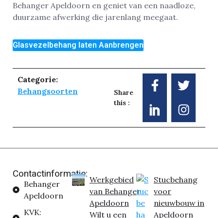
Behanger Apeldoorn en geniet van een naadloze,
duurzame afwerking die jarenlang meegaat.
Glasvezelbehang laten Aanbrengen
Categorie:
Behangsoorten
Share
this :
Contactinformatie:
Werkgebied
Stucbehang
Behanger
van Behanger
voor
Apeldoorn
Apeldoorn
nieuwbouw in
KVK:
Wilt u een
Apeldoorn