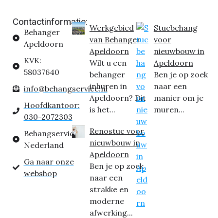
Contactinformatie:
Werkgebied
Stucbehang
Behanger
van Behanger
voor
Apeldoorn
Apeldoorn
nieuwbouw in
KVK:
Wilt u een
Apeldoorn
58037640
behanger
Ben je op zoek
inhuren in
naar een
info@behangservice.nl
Apeldoorn? Dit
manier om je
Hoofdkantoor:
is het...
muren...
030-2072303
Renostuc voor
Behangservice
nieuwbouw in
Nederland
Apeldoorn
Ga naar onze
Ben je op zoek
webshop
naar een
strakke en
moderne
afwerking...