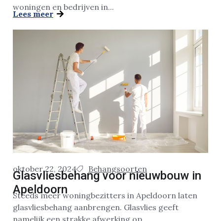
woningen en bedrijven in...
Lees meer
oktober 22, 2024
Behangsoorten
Glasvliesbehang voor nieuwbouw in
Apeldoorn
Steeds meer woningbezitters in Apeldoorn laten
glasvliesbehang aanbrengen. Glasvlies geeft
namelijk een strakke afwerking op...