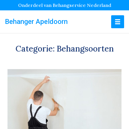
Onderdeel van Behangservice Nederland
Behanger Apeldoorn
Categorie:
Behangsoorten