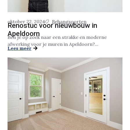
oktober 22, 2024
Behangsoorten
Renostuc voor nieuwbouw in
Apeldoorn
Ben je op zoek naar een strakke en moderne
afwerking voor je muren in Apeldoorn?...
Lees meer