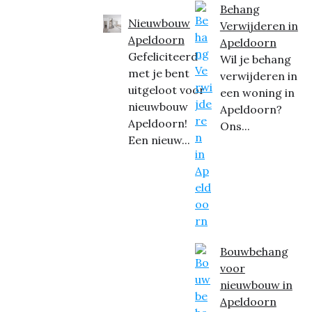
Behang
Nieuwbouw
Verwijderen in
Apeldoorn
Apeldoorn
Gefeliciteerd
Wil je behang
met je bent
verwijderen in
uitgeloot voor
een woning in
nieuwbouw
Apeldoorn?
Apeldoorn!
Ons...
Een nieuw...
Bouwbehang
voor
nieuwbouw in
Apeldoorn