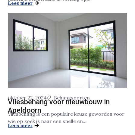
Lees meer
oktober 22, 2024
Behangsoorten
Vliesbehang voor nieuwbouw in
Apeldoorn
Vliesbehang is een populaire keuze geworden voor
wie op zoek is naar een snelle en...
Lees meer